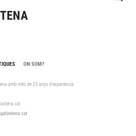
 TENA
TIQUES
ON SOM?
teria amb més de 25 anys d'experiència
fastena.cat
gafastena.cat