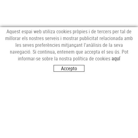
Aquest espai web utiliza cookies pròpies i de tercers per tal de
millorar els nostres serveis i mostrar publicitat relacionada amb
les seves preferències mitjançant l'anàlisis de la seva
NEWSLETTER
navegació. Si continua, entenem que accepta el seu ús. Pot
informar-se sobre la nostra política de cookies
aquí
Accepto
SEGUEIX-NOS
VISITA'NS
Carrer del Futur, s/n
17251 CALONGE (Girona)