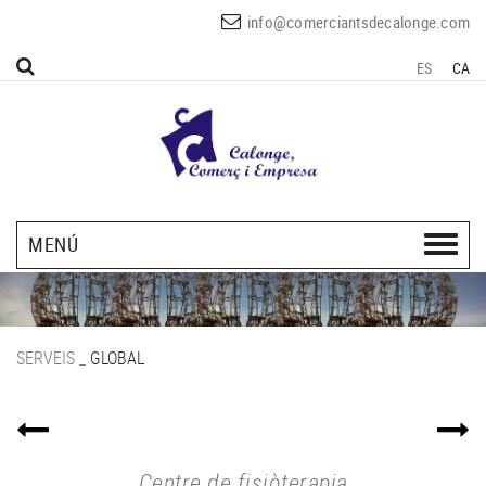
info@comerciantsdecalonge.com
ES
CA
MENÚ
SERVEIS
_
GLOBAL
Centre de fisiòterapia