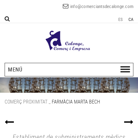
info@comerciantsdecalonge.com
ES
CA
MENÚ
COMERÇ PROXIMITAT
_
FARMÀCIA MARTA BECH
Establiment de subministraments mèdics