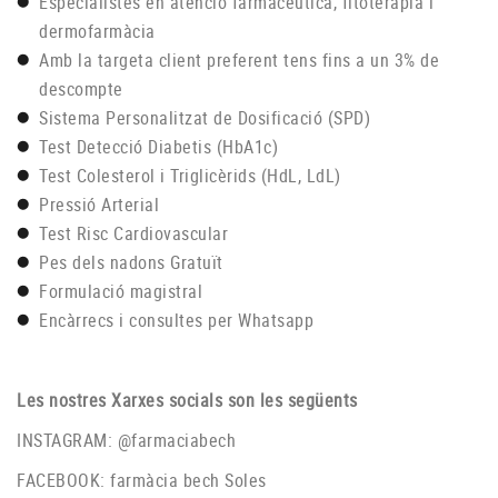
Especialistes en atenció farmacèutica, fitoteràpia i
dermofarmàcia
Amb la targeta client preferent tens fins a un 3% de
descompte
Sistema Personalitzat de Dosificació (SPD)
Test Detecció Diabetis (HbA1c)
Test Colesterol i Triglicèrids (HdL, LdL)
Pressió Arterial
Test Risc Cardiovascular
Pes dels nadons Gratuït
Formulació magistral
Encàrrecs i consultes per Whatsapp
Les nostres Xarxes socials son les següents
INSTAGRAM:
@farmaciabech
FACEBOOK:
farmàcia bech Soles