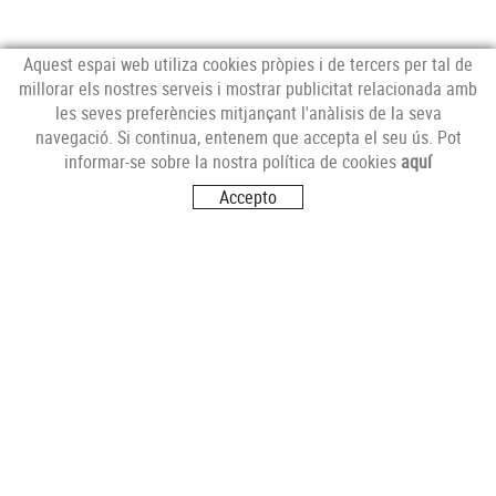
Aquest espai web utiliza cookies pròpies i de tercers per tal de
millorar els nostres serveis i mostrar publicitat relacionada amb
les seves preferències mitjançant l'anàlisis de la seva
NEWSLETTER
navegació. Si continua, entenem que accepta el seu ús. Pot
informar-se sobre la nostra política de cookies
aquí
Accepto
SEGUEIX-NOS
VISITA'NS
Carrer del Futur, s/n
17251 CALONGE (Girona)