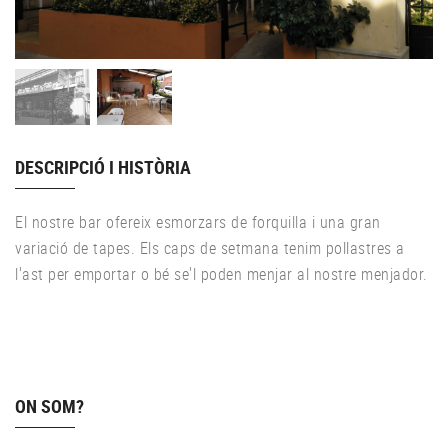
DESCRIPCIÓ I HISTÒRIA
El nostre bar ofereix esmorzars de forquilla i una gran
variació de tapes. Els caps de setmana tenim pollastres a
l'ast per emportar o bé se'l poden menjar al nostre menjador.
ON SOM?