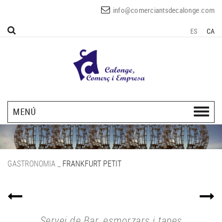
info@comerciantsdecalonge.com
ES
CA
MENÚ
GASTRONOMIA
_
FRANKFURT PETIT
Servei de Bar, esmorzars i tapes