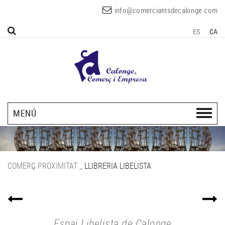
info@comerciantsdecalonge.com
ES
CA
MENÚ
COMERÇ PROXIMITAT
_
LLIBRERIA LIBELISTA
Espai Libelista de Calonge