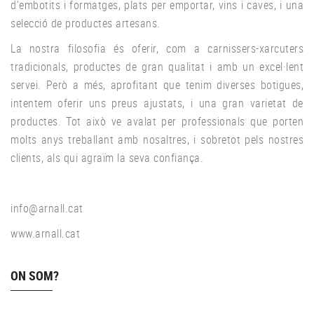
d’embotits i formatges, plats per emportar, vins i caves, i una
selecció de productes artesans.
La nostra filosofia és oferir, com a carnissers-xarcuters
tradicionals, productes de gran qualitat i amb un excel·lent
servei. Però a més, aprofitant que tenim diverses botigues,
intentem oferir uns preus ajustats, i una gran varietat de
productes. Tot això ve avalat per professionals que porten
molts anys treballant amb nosaltres, i sobretot pels nostres
clients, als qui agraïm la seva confiança.
info@arnall.cat
www.arnall.cat
ON SOM?