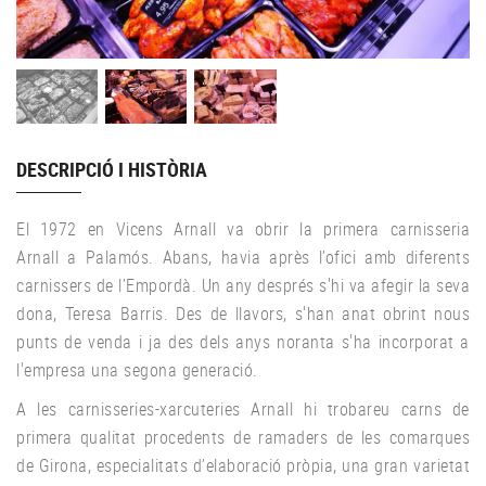
DESCRIPCIÓ I HISTÒRIA
El 1972 en Vicens Arnall va obrir la primera carnisseria
Arnall a Palamós. Abans, havia après l’ofici amb diferents
carnissers de l’Empordà. Un any després s'hi va afegir la seva
dona, Teresa Barris. Des de llavors, s'han anat obrint nous
punts de venda i ja des dels anys noranta s'ha incorporat a
l'empresa una segona generació.
A les carnisseries-xarcuteries Arnall hi trobareu carns de
primera qualitat procedents de ramaders de les comarques
de Girona, especialitats d’elaboració pròpia, una gran varietat