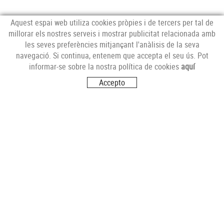
Aquest espai web utiliza cookies pròpies i de tercers per tal de
millorar els nostres serveis i mostrar publicitat relacionada amb
les seves preferències mitjançant l'anàlisis de la seva
NEWSLETTER
navegació. Si continua, entenem que accepta el seu ús. Pot
informar-se sobre la nostra política de cookies
aquí
Accepto
SEGUEIX-NOS
VISITA'NS
Carrer del Futur, s/n
17251 CALONGE (Girona)