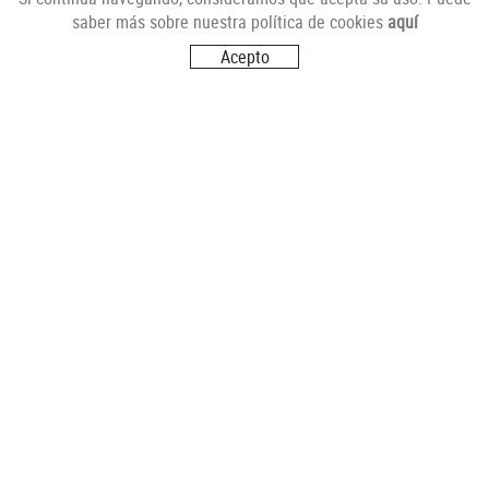
saber más sobre nuestra política de cookies
aquí
Acepto
SÍGUENOS
VISITANOS
Carrer del Futur, s/n
17251 CALONGE (Girona)
CONTÁCTANOS
info@comerciantsdecalonge.com
POLÍTICA DE COOKIES
AVISO LEGAL
CONDICIONES DE USO