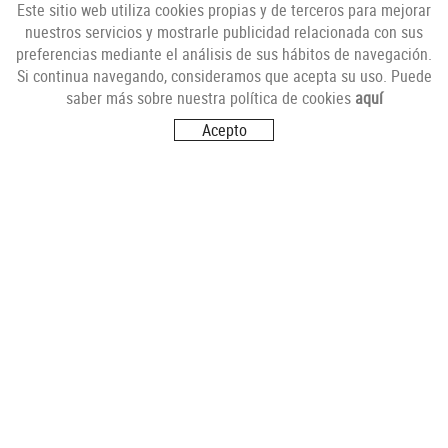
Este sitio web utiliza cookies propias y de terceros para mejorar
nuestros servicios y mostrarle publicidad relacionada con sus
preferencias mediante el análisis de sus hábitos de navegación.
NEWSLETTER
Si continua navegando, consideramos que acepta su uso. Puede
saber más sobre nuestra política de cookies
aquí
Acepto
SÍGUENOS
VISITANOS
Carrer del Futur, s/n
17251 CALONGE (Girona)
CONTÁCTANOS
info@comerciantsdecalonge.com