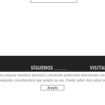
SÍGUENOS
VISIT
para mejorar nuestros servicios y mostrarle publicidad relacionada co
Carrer de
avegando, consideramos que acepta su uso. Puede saber más sobre nu
17251 C
Acepto