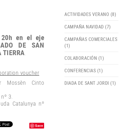
ACTIVIDADES VERANO (8)
CAMPAÑA NAVIDAD (7)
 20h
en el eje
CAMPAÑAS COMERCIALES
CADO
DE
SAN
(1)
A TIERRA
.
COLABORACIÓN (1)
CONFERENCIAS (1)
aboration voucher
er Mossèn Cinto
DIADA DE SANT JORDI (1)
 nº 3.
guda Catalunya nº
Save