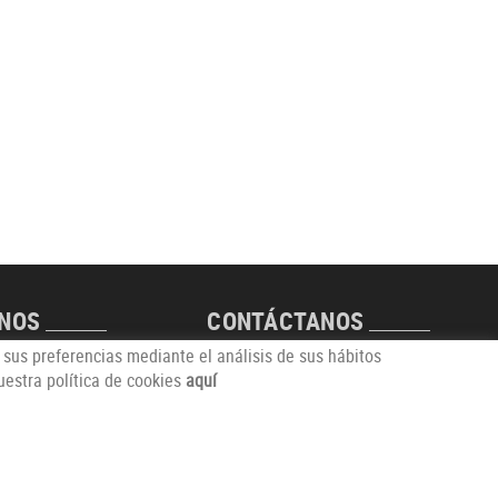
ANOS
CONTÁCTANOS
n sus preferencias mediante el análisis de sus hábitos
l Futur, s/n
info@comerciantsdecalonge.com
estra política de cookies
aquí
ALONGE (Girona)
Distribuido por: