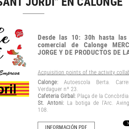
SANT JORDI" EN CALONGE
Desde las
10: 30h
hasta
las
comercial
de Calonge
MER
JORGE Y
DE PRODUCTOS
DE L
Acquisition points of the activity coll
Calonge:
Autoescola Berta. Carr
Verdaguer nº 23.
Cafeteria Girbal:
Plaça de la Concòrdia
St. Antoni:
La botiga de l’Arc. Avin
108.
INFORMACIÓN PDF