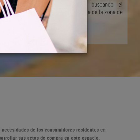
y de su desarrollo ciudadano buscando el
mejoramiento de la vida comunitaria de la zona de
la población
as necesidades de los consumidores residentes en
sarrollar sus actos de compra en
este espacio.