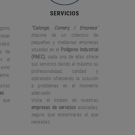
SERVICIOS
"Calonge, Comerç i Empresa
"
gono
dispone de un colectivo de
bién
pequeñas y medianas empresas
idad,
situadas en el
Polígono Industrial
io de
(PAEC)
, cada una de ellas ofrece
on el
sus servicios dando al máximo su
àximo
profesionalidad, calidad y
iente.
sobretodo ofreciendo la solución
stras
a problemas en el momento
es
adecuado.
 que
Visita el listado de nuestras
.
empresas de servicios
asociadas
seguro que encontrarás el que
necesitas.