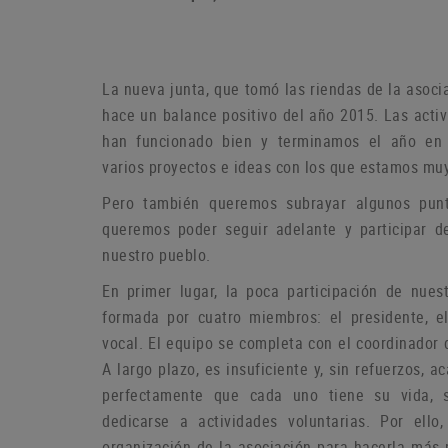
La nueva junta, que tomó las riendas de la asoci
hace un balance positivo del año 2015. Las act
han funcionado bien y terminamos el año en
varios proyectos e ideas con los que estamos muy
P
ero también queremos subrayar algunos pun
queremos poder seguir adelante y participar d
nuestro pueblo.
En primer lugar, la poca participación de nue
formada por cuatro miembros: el presidente, el
vocal.
El equipo se completa con el coordinador 
A largo plazo, es insuficiente y, sin refuerzos,
perfectamente que cada uno tiene su vida, 
dedicarse a actividades voluntarias.
Por ello
organización de la asociación para hacerla más p