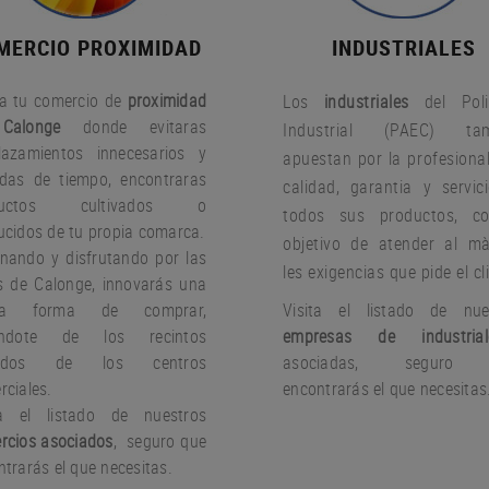
MERCIO PROXIMIDAD
INDUSTRIALES
a tu comercio de
proximidad
Los
industriales
del Poli
Calonge
donde evitaras
Industrial (PAEC) tam
lazamientos innecesarios y
apuestan por la profesional
idas de tiempo, encontraras
calidad, garantia y servic
ductos cultivados o
todos sus productos, c
ucidos de tu propia comarca.
objetivo de atender al m
nando y disfrutando por las
les exigencias que pide el cl
es de Calonge, innovarás una
va forma de comprar,
Visita el listado de nue
jándote de los recintos
empresas de industrial
rados de los centros
asociadas, seguro
rciales.
encontrarás el que necesitas
ta el listado de nuestros
rcios asociados
, seguro que
trarás el que necesitas.