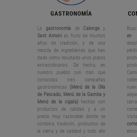
GASTRONOMÍA
CO
La
gastronomía
de
Calonge
y
Busc
Sant Antoni
es fruto
de muchos
en 
años
de tradición
,
y
de una
desp
mezcla
de ingredientes
que han
pérd
dado
como resultado
unos
platos
pro
extraordinarios.
De hecho
,
en
prod
nuestro
pueblo
son más que
Cami
conocidas
tres
campañas
call
gastronómicas
(
Menú
de la Olla
nue
de
Pescado
,
Menú de la
Gamba
y
ale
Menú
de la cigala
)
hechas con
cer
productos
de calidad y a un
come
precio muy
razonable
donde
se
Visi
combina
tradición,
productos de
come
la tierra
y de calidad
y todo ello
encon