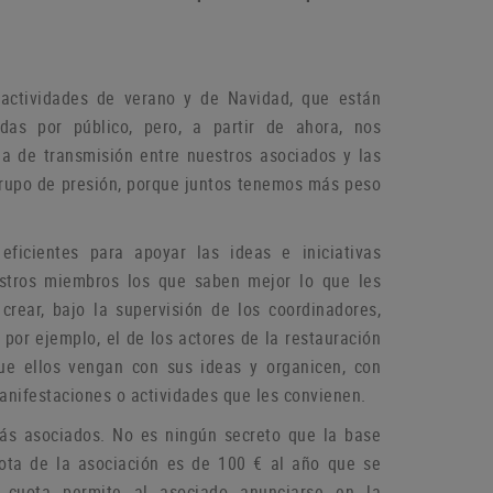
actividades de verano y de Navidad, que están
das por público, pero, a partir de ahora, nos
a de transmisión entre nuestros asociados y las
grupo de
presión, porque juntos tenemos más peso
icientes para apoyar las ideas e iniciativas
estros miembros los que saben mejor lo que les
rear, bajo la supervisión de los coordinadores,
por ejemplo, el de los actores de la restauración
que ellos vengan con sus ideas y organicen, con
manifestaciones o
actividades que les convienen.
más asociados.
No es ningún secreto que la base
ota de la asociación es de 100 € al año que se
 cuota permite al asociado anunciarse en la