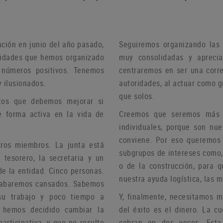
ación en junio del año pasado,
Seguiremos organizando las 
ividades que hemos organizado
muy consolidadas y aprecia
 números positivos.
Tenemos
centraremos en ser una corre
 ilusionados.
autoridades, al actuar como 
que solos.
tos que debemos mejorar si
e forma activa en la vida de
Creemos que seremos más ef
individuales, porque son nu
conviene.
Por eso queremos c
stros miembros.
La junta está
subgrupos de intereses como, 
 tesorero, la secretaria y un
o de la construcción, para 
de la entidad.
Cinco personas.
nuestra ayuda logística, las 
 acabaremos cansados.
Sabemos
su trabajo y poco tiempo a
Y, finalmente, necesitamos 
, hemos decidido cambiar la
del éxito es el dinero.
La cu
articipativa, y que no resulte
cobran en dos veces.
Esta