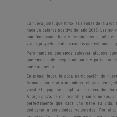
La nueva junta, que tomó las riendas de la asoci
hace un balance positivo del año 2015. Las act
han funcionado bien y terminamos el año en
varios proyectos e ideas con los que estamos muy
P
ero también queremos subrayar algunos pun
queremos poder seguir adelante y participar d
nuestro pueblo.
En primer lugar, la poca participación de nue
formada por cuatro miembros: el presidente, el
vocal.
El equipo se completa con el coordinador 
A largo plazo, es insuficiente y, sin refuerzos,
perfectamente que cada uno tiene su vida, 
dedicarse a actividades voluntarias.
Por ello
organización de la asociación para hacerla más p