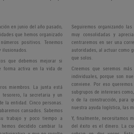
ación en junio del año pasado,
Seguiremos organizando las 
ividades que hemos organizado
muy consolidadas y aprecia
 números positivos.
Tenemos
centraremos en ser una corre
 ilusionados.
autoridades, al actuar como 
que solos.
tos que debemos mejorar si
e forma activa en la vida de
Creemos que seremos más ef
individuales, porque son nu
conviene.
Por eso queremos c
stros miembros.
La junta está
subgrupos de intereses como, 
 tesorero, la secretaria y un
o de la construcción, para 
de la entidad.
Cinco personas.
nuestra ayuda logística, las 
 acabaremos cansados.
Sabemos
su trabajo y poco tiempo a
Y, finalmente, necesitamos 
, hemos decidido cambiar la
del éxito es el dinero.
La cu
articipativa, y que no resulte
cobran en dos veces.
Esta