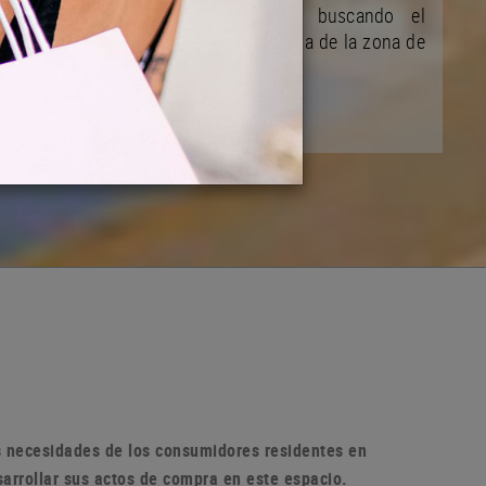
y de su desarrollo ciudadano buscando el
mejoramiento de la vida comunitaria de la zona de
la población
as necesidades de los consumidores residentes en
sarrollar sus actos de compra en
este espacio.