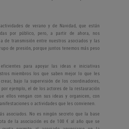
actividades de verano y de Navidad, que están
das por público, pero, a partir de ahora, nos
a de transmisión entre nuestros asociados y las
grupo de
presión, porque juntos tenemos más peso
icientes para apoyar las ideas e iniciativas
estros miembros los que saben mejor lo que les
rear, bajo la supervisión de los coordinadores,
por ejemplo, el de los actores de la restauración
que ellos vengan con sus ideas y organicen, con
manifestaciones o
actividades que les convienen.
más asociados.
No es ningún secreto que la base
ota de la asociación es de 100 € al año que se
 cuota permite al asociado anunciarse en la