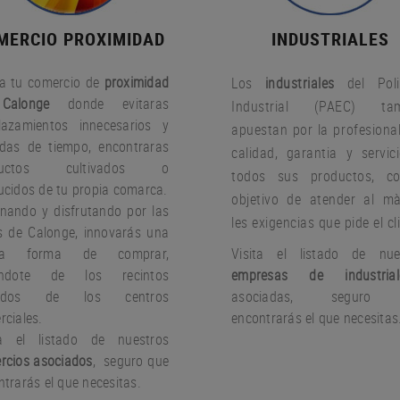
MERCIO PROXIMIDAD
INDUSTRIALES
a tu comercio de
proximidad
Los
industriales
del Poli
Calonge
donde evitaras
Industrial (PAEC) tam
lazamientos innecesarios y
apuestan por la profesional
idas de tiempo, encontraras
calidad, garantia y servic
ductos cultivados o
todos sus productos, c
ucidos de tu propia comarca.
objetivo de atender al m
nando y disfrutando por las
les exigencias que pide el cl
es de Calonge, innovarás una
va forma de comprar,
Visita el listado de nue
jándote de los recintos
empresas de industrial
rados de los centros
asociadas, seguro
rciales.
encontrarás el que necesitas
ta el listado de nuestros
rcios asociados
, seguro que
trarás el que necesitas.