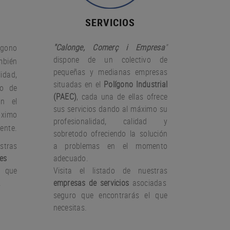
SERVICIOS
"Calonge, Comerç i Empresa
"
gono
dispone de un colectivo de
bién
pequeñas y medianas empresas
idad,
situadas en el
Polígono Industrial
io de
(PAEC)
, cada una de ellas ofrece
on el
sus servicios dando al máximo su
àximo
profesionalidad, calidad y
iente.
sobretodo ofreciendo la solución
stras
a problemas en el momento
es
adecuado.
 que
Visita el listado de nuestras
.
empresas de servicios
asociadas
seguro que encontrarás el que
necesitas.