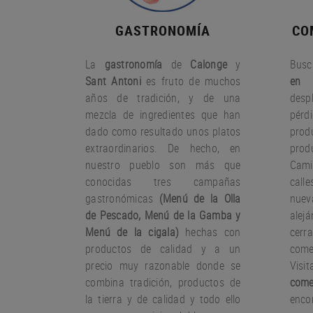
GASTRONOMÍA
CO
La
gastronomía
de
Calonge
y
Busc
Sant Antoni
es fruto
de muchos
en 
años
de tradición
,
y
de una
desp
mezcla
de ingredientes
que han
pérd
dado
como resultado
unos
platos
pro
extraordinarios.
De hecho
,
en
prod
nuestro
pueblo
son más que
Cami
conocidas
tres
campañas
call
gastronómicas
(
Menú
de la Olla
nue
de
Pescado
,
Menú de la
Gamba
y
ale
Menú
de la cigala
)
hechas con
cer
productos
de calidad y a un
come
precio muy
razonable
donde
se
Visi
combina
tradición,
productos de
come
la tierra
y de calidad
y todo ello
encon