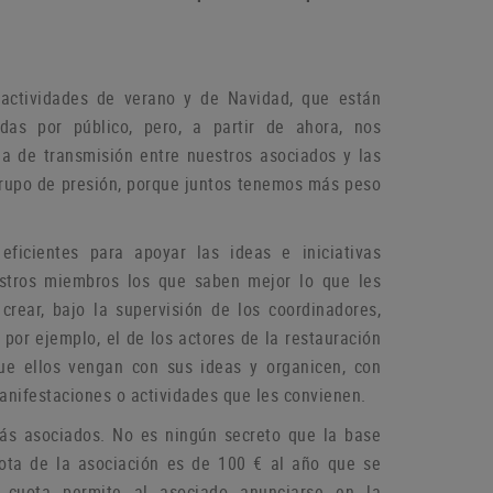
actividades de verano y de Navidad, que están
das por público, pero, a partir de ahora, nos
a de transmisión entre nuestros asociados y las
grupo de
presión, porque juntos tenemos más peso
icientes para apoyar las ideas e iniciativas
estros miembros los que saben mejor lo que les
rear, bajo la supervisión de los coordinadores,
por ejemplo, el de los actores de la restauración
que ellos vengan con sus ideas y organicen, con
manifestaciones o
actividades que les convienen.
más asociados.
No es ningún secreto que la base
ota de la asociación es de 100 € al año que se
 cuota permite al asociado anunciarse en la