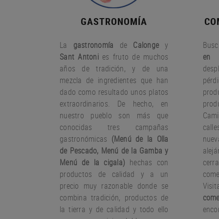
GASTRONOMÍA
CO
La
gastronomía
de
Calonge
y
Busc
Sant Antoni
es fruto
de muchos
en 
años
de tradición
,
y
de una
desp
mezcla
de ingredientes
que han
pérd
dado
como resultado
unos
platos
pro
extraordinarios.
De hecho
,
en
prod
nuestro
pueblo
son más que
Cami
conocidas
tres
campañas
call
gastronómicas
(
Menú
de la Olla
nue
de
Pescado
,
Menú de la
Gamba
y
ale
Menú
de la cigala
)
hechas con
cer
productos
de calidad y a un
come
precio muy
razonable
donde
se
Visi
combina
tradición,
productos de
come
la tierra
y de calidad
y todo ello
encon