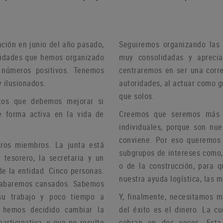
ación en junio del año pasado,
Seguiremos organizando las 
ividades que hemos organizado
muy consolidadas y aprecia
 números positivos.
Tenemos
centraremos en ser una corre
 ilusionados.
autoridades, al actuar como 
que solos.
tos que debemos mejorar si
e forma activa en la vida de
Creemos que seremos más ef
individuales, porque son nu
conviene.
Por eso queremos c
stros miembros.
La junta está
subgrupos de intereses como, 
 tesorero, la secretaria y un
o de la construcción, para 
de la entidad.
Cinco personas.
nuestra ayuda logística, las 
 acabaremos cansados.
Sabemos
su trabajo y poco tiempo a
Y, finalmente, necesitamos 
, hemos decidido cambiar la
del éxito es el dinero.
La cu
articipativa, y que no resulte
cobran en dos veces.
Esta