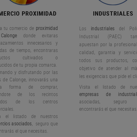
MERCIO PROXIMIDAD
INDUSTRIALES
a tu comercio de
proximidad
Los
industriales
del Poli
Calonge
donde evitaras
Industrial (PAEC) tam
lazamientos innecesarios y
apuestan por la profesional
idas de tiempo, encontraras
calidad, garantia y servic
ductos cultivados o
todos sus productos, c
ucidos de tu propia comarca.
objetivo de atender al m
nando y disfrutando por las
les exigencias que pide el cl
es de Calonge, innovarás una
va forma de comprar,
Visita el listado de nue
jándote de los recintos
empresas de industrial
rados de los centros
asociadas, seguro
rciales.
encontrarás el que necesitas
ta el listado de nuestros
rcios asociados
, seguro que
trarás el que necesitas.