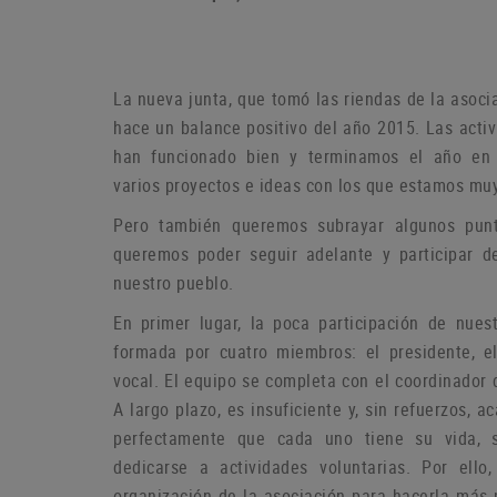
La nueva junta, que tomó las riendas de la asoci
hace un balance positivo del año 2015. Las act
han funcionado bien y terminamos el año en
varios proyectos e ideas con los que estamos muy
P
ero también queremos subrayar algunos pun
queremos poder seguir adelante y participar d
nuestro pueblo.
En primer lugar, la poca participación de nue
formada por cuatro miembros: el presidente, el
vocal.
El equipo se completa con el coordinador 
A largo plazo, es insuficiente y, sin refuerzos,
perfectamente que cada uno tiene su vida, 
dedicarse a actividades voluntarias.
Por ello
organización de la asociación para hacerla más p