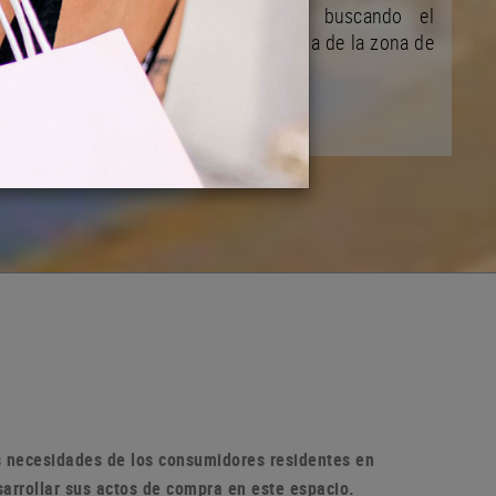
y de su desarrollo ciudadano buscando el
mejoramiento de la vida comunitaria de la zona de
la población
as necesidades de los consumidores residentes en
sarrollar sus actos de compra en
este espacio.