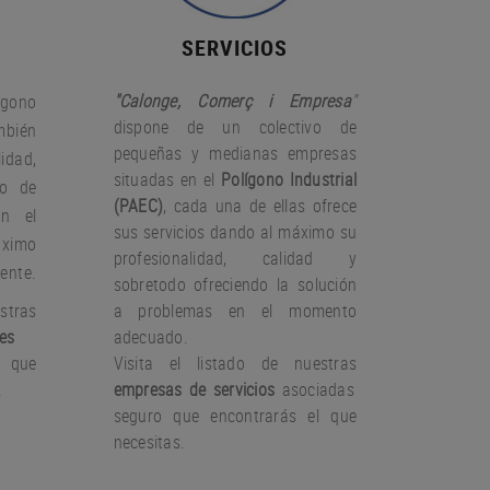
SERVICIOS
"Calonge, Comerç i Empresa
"
gono
dispone de un colectivo de
bién
pequeñas y medianas empresas
idad,
situadas en el
Polígono Industrial
io de
(PAEC)
, cada una de ellas ofrece
on el
sus servicios dando al máximo su
àximo
profesionalidad, calidad y
iente.
sobretodo ofreciendo la solución
stras
a problemas en el momento
es
adecuado.
 que
Visita el listado de nuestras
.
empresas de servicios
asociadas
seguro que encontrarás el que
necesitas.