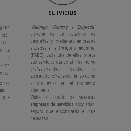
SERVICIOS
"Calonge, Comerç i Empresa
"
gono
dispone de un colectivo de
bién
pequeñas y medianas empresas
idad,
situadas en el
Polígono Industrial
io de
(PAEC)
, cada una de ellas ofrece
on el
sus servicios dando al máximo su
àximo
profesionalidad, calidad y
iente.
sobretodo ofreciendo la solución
stras
a problemas en el momento
es
adecuado.
 que
Visita el listado de nuestras
.
empresas de servicios
asociadas
seguro que encontrarás el que
necesitas.