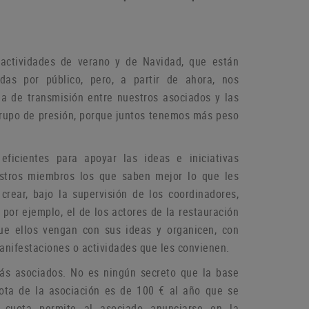
actividades de verano y de Navidad, que están
das por público, pero, a partir de ahora, nos
a de transmisión entre nuestros asociados y las
grupo de
presión, porque juntos tenemos más peso
icientes para apoyar las ideas e iniciativas
estros miembros los que saben mejor lo que les
rear, bajo la supervisión de los coordinadores,
por ejemplo, el de los actores de la restauración
que ellos vengan con sus ideas y organicen, con
manifestaciones o
actividades que les convienen.
más asociados.
No es ningún secreto que la base
ota de la asociación es de 100 € al año que se
 cuota permite al asociado anunciarse en la