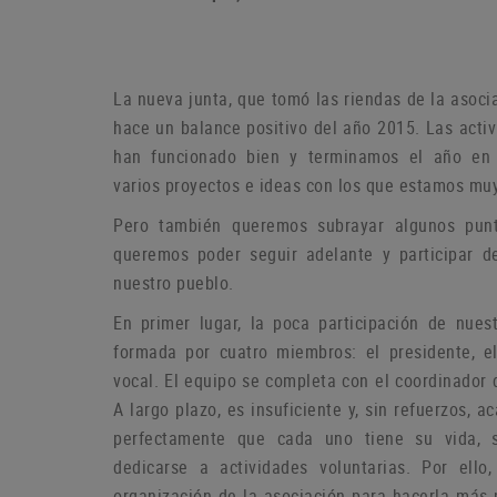
La nueva junta, que tomó las riendas de la asoci
hace un balance positivo del año 2015. Las act
han funcionado bien y terminamos el año en
varios proyectos e ideas con los que estamos muy
P
ero también queremos subrayar algunos pun
queremos poder seguir adelante y participar d
nuestro pueblo.
En primer lugar, la poca participación de nue
formada por cuatro miembros: el presidente, el
vocal.
El equipo se completa con el coordinador 
A largo plazo, es insuficiente y, sin refuerzos,
perfectamente que cada uno tiene su vida, 
dedicarse a actividades voluntarias.
Por ello
organización de la asociación para hacerla más p