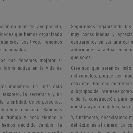
ación en junio del año pasado,
Seguiremos organizando las 
ividades que hemos organizado
muy consolidadas y aprecia
 números positivos.
Tenemos
centraremos en ser una corre
 ilusionados.
autoridades, al actuar como 
que solos.
tos que debemos mejorar si
e forma activa en la vida de
Creemos que seremos más ef
individuales, porque son nu
conviene.
Por eso queremos c
stros miembros.
La junta está
subgrupos de intereses como, 
 tesorero, la secretaria y un
o de la construcción, para 
de la entidad.
Cinco personas.
nuestra ayuda logística, las 
 acabaremos cansados.
Sabemos
su trabajo y poco tiempo a
Y, finalmente, necesitamos 
, hemos decidido cambiar la
del éxito es el dinero.
La cu
articipativa, y que no resulte
cobran en dos veces.
Esta