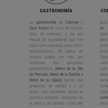
GASTRONOMÍA
CO
La
gastronomía
de
Calonge
y
Busc
Sant Antoni
es fruto
de muchos
en 
años
de tradición
,
y
de una
desp
mezcla
de ingredientes
que han
pérd
dado
como resultado
unos
platos
pro
extraordinarios.
De hecho
,
en
prod
nuestro
pueblo
son más que
Cami
conocidas
tres
campañas
call
gastronómicas
(
Menú
de la Olla
nue
de
Pescado
,
Menú de la
Gamba
y
ale
Menú
de la cigala
)
hechas con
cer
productos
de calidad y a un
come
precio muy
razonable
donde
se
Visi
combina
tradición,
productos de
come
la tierra
y de calidad
y todo ello
encon