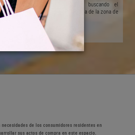
y de su desarrollo ciudadano buscando el
mejoramiento de la vida comunitaria de la zona de
la población
as necesidades de los consumidores residentes en
sarrollar sus actos de compra en
este espacio.