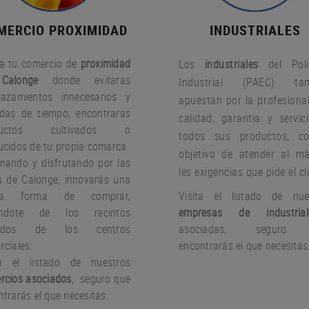
MERCIO PROXIMIDAD
INDUSTRIALES
a tu comercio de
proximidad
Los
industriales
del Poli
Calonge
donde evitaras
Industrial (PAEC) tam
lazamientos innecesarios y
apuestan por la profesional
idas de tiempo, encontraras
calidad, garantia y servic
ductos cultivados o
todos sus productos, c
ucidos de tu propia comarca.
objetivo de atender al m
nando y disfrutando por las
les exigencias que pide el cl
es de Calonge, innovarás una
va forma de comprar,
Visita el listado de nue
jándote de los recintos
empresas de industrial
rados de los centros
asociadas, seguro
rciales.
encontrarás el que necesitas
ta el listado de nuestros
rcios asociados
, seguro que
trarás el que necesitas.