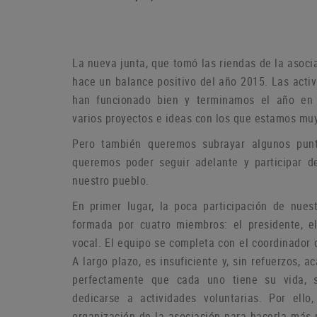
La nueva junta, que tomó las riendas de la asoci
hace un balance positivo del año 2015. Las act
han funcionado bien y terminamos el año en
varios proyectos e ideas con los que estamos muy
P
ero también queremos subrayar algunos pun
queremos poder seguir adelante y participar d
nuestro pueblo.
En primer lugar, la poca participación de nue
formada por cuatro miembros: el presidente, el
vocal.
El equipo se completa con el coordinador 
A largo plazo, es insuficiente y, sin refuerzos,
perfectamente que cada uno tiene su vida, 
dedicarse a actividades voluntarias.
Por ello
organización de la asociación para hacerla más p