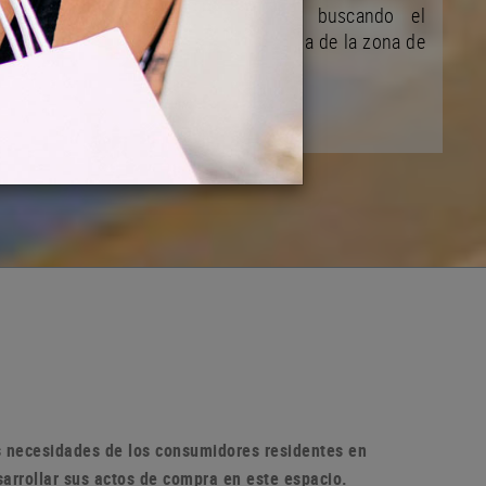
y de su desarrollo ciudadano buscando el
mejoramiento de la vida comunitaria de la zona de
la población
as necesidades de los consumidores residentes en
sarrollar sus actos de compra en
este espacio.