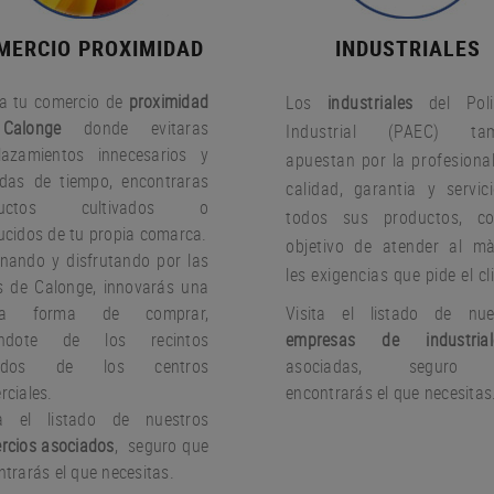
MERCIO PROXIMIDAD
INDUSTRIALES
a tu comercio de
proximidad
Los
industriales
del Poli
Calonge
donde evitaras
Industrial (PAEC) tam
lazamientos innecesarios y
apuestan por la profesional
idas de tiempo, encontraras
calidad, garantia y servic
ductos cultivados o
todos sus productos, c
ucidos de tu propia comarca.
objetivo de atender al m
nando y disfrutando por las
les exigencias que pide el cl
es de Calonge, innovarás una
va forma de comprar,
Visita el listado de nue
jándote de los recintos
empresas de industrial
rados de los centros
asociadas, seguro
rciales.
encontrarás el que necesitas
ta el listado de nuestros
rcios asociados
, seguro que
trarás el que necesitas.