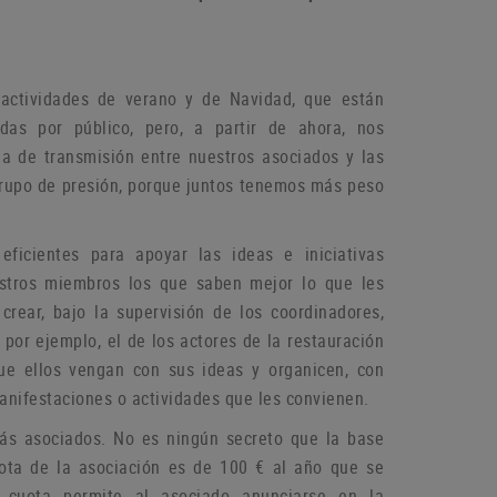
actividades de verano y de Navidad, que están
das por público, pero, a partir de ahora, nos
a de transmisión entre nuestros asociados y las
grupo de
presión, porque juntos tenemos más peso
icientes para apoyar las ideas e iniciativas
estros miembros los que saben mejor lo que les
rear, bajo la supervisión de los coordinadores,
por ejemplo, el de los actores de la restauración
que ellos vengan con sus ideas y organicen, con
manifestaciones o
actividades que les convienen.
más asociados.
No es ningún secreto que la base
ota de la asociación es de 100 € al año que se
 cuota permite al asociado anunciarse en la