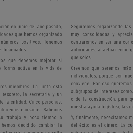
ación en junio del año pasado,
Seguiremos organizando las 
ividades que hemos organizado
muy consolidadas y aprecia
 números positivos.
Tenemos
centraremos en ser una corre
 ilusionados.
autoridades, al actuar como 
que solos.
tos que debemos mejorar si
e forma activa en la vida de
Creemos que seremos más ef
individuales, porque son nu
conviene.
Por eso queremos c
stros miembros.
La junta está
subgrupos de intereses como, 
 tesorero, la secretaria y un
o de la construcción, para 
de la entidad.
Cinco personas.
nuestra ayuda logística, las 
 acabaremos cansados.
Sabemos
su trabajo y poco tiempo a
Y, finalmente, necesitamos 
, hemos decidido cambiar la
del éxito es el dinero.
La cu
articipativa, y que no resulte
cobran en dos veces.
Esta