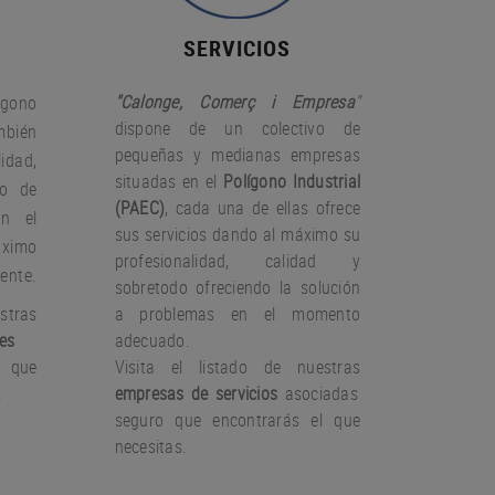
SERVICIOS
"Calonge, Comerç i Empresa
"
gono
dispone de un colectivo de
bién
pequeñas y medianas empresas
idad,
situadas en el
Polígono Industrial
io de
(PAEC)
, cada una de ellas ofrece
on el
sus servicios dando al máximo su
àximo
profesionalidad, calidad y
iente.
sobretodo ofreciendo la solución
stras
a problemas en el momento
es
adecuado.
 que
Visita el listado de nuestras
.
empresas de servicios
asociadas
seguro que encontrarás el que
necesitas.