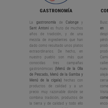
GASTRONOMÍA
CO
La
gastronomía
de
Calonge
y
Busc
Sant Antoni
es fruto
de muchos
en 
años
de tradición
,
y
de una
desp
mezcla
de ingredientes
que han
pérd
dado
como resultado
unos
platos
pro
extraordinarios.
De hecho
,
en
prod
nuestro
pueblo
son más que
Cami
conocidas
tres
campañas
call
gastronómicas
(
Menú
de la Olla
nue
de
Pescado
,
Menú de la
Gamba
y
ale
Menú
de la cigala
)
hechas con
cer
productos
de calidad y a un
come
precio muy
razonable
donde
se
Visi
combina
tradición,
productos de
come
la tierra
y de calidad
y todo ello
encon