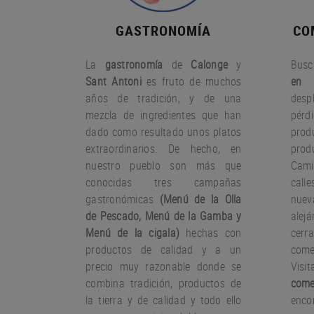
GASTRONOMÍA
CO
La
gastronomía
de
Calonge
y
Busc
Sant Antoni
es fruto
de muchos
en 
años
de tradición
,
y
de una
desp
mezcla
de ingredientes
que han
pérd
dado
como resultado
unos
platos
pro
extraordinarios.
De hecho
,
en
prod
nuestro
pueblo
son más que
Cami
conocidas
tres
campañas
call
gastronómicas
(
Menú
de la Olla
nue
de
Pescado
,
Menú de la
Gamba
y
ale
Menú
de la cigala
)
hechas con
cer
productos
de calidad y a un
come
precio muy
razonable
donde
se
Visi
combina
tradición,
productos de
come
la tierra
y de calidad
y todo ello
encon