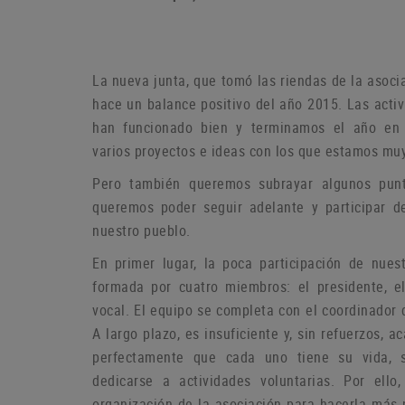
La nueva junta, que tomó las riendas de la asoci
hace un balance positivo del año 2015. Las act
han funcionado bien y terminamos el año en
varios proyectos e ideas con los que estamos muy
P
ero también queremos subrayar algunos pun
queremos poder seguir adelante y participar d
nuestro pueblo.
En primer lugar, la poca participación de nue
formada por cuatro miembros: el presidente, el
vocal.
El equipo se completa con el coordinador 
A largo plazo, es insuficiente y, sin refuerzos,
perfectamente que cada uno tiene su vida, 
dedicarse a actividades voluntarias.
Por ello
organización de la asociación para hacerla más p