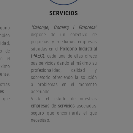
SERVICIOS
"Calonge, Comerç i Empresa
"
gono
dispone de un colectivo de
bién
pequeñas y medianas empresas
idad,
situadas en el
Polígono Industrial
io de
(PAEC)
, cada una de ellas ofrece
on el
sus servicios dando al máximo su
àximo
profesionalidad, calidad y
iente.
sobretodo ofreciendo la solución
stras
a problemas en el momento
es
adecuado.
 que
Visita el listado de nuestras
.
empresas de servicios
asociadas
seguro que encontrarás el que
necesitas.