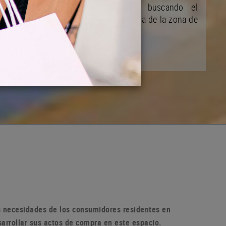
y de su desarrollo ciudadano buscando el
mejoramiento de la vida comunitaria de la zona de
la población
as necesidades de los consumidores residentes en
sarrollar sus actos de compra en
este espacio.