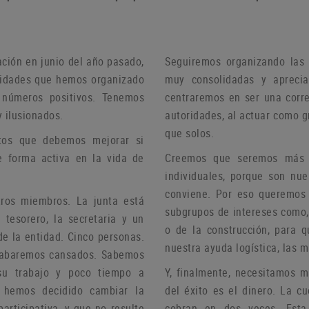
ación en junio del año pasado,
Seguiremos organizando las 
ividades que hemos organizado
muy consolidadas y aprecia
 números positivos.
Tenemos
centraremos en ser una corre
 ilusionados.
autoridades, al actuar como 
que solos.
tos que debemos mejorar si
e forma activa en la vida de
Creemos que seremos más ef
individuales, porque son nu
conviene.
Por eso queremos c
stros miembros.
La junta está
subgrupos de intereses como, 
 tesorero, la secretaria y un
o de la construcción, para 
de la entidad.
Cinco personas.
nuestra ayuda logística, las 
 acabaremos cansados.
Sabemos
su trabajo y poco tiempo a
Y, finalmente, necesitamos 
, hemos decidido cambiar la
del éxito es el dinero.
La cu
articipativa, y que no resulte
cobran en dos veces.
Esta