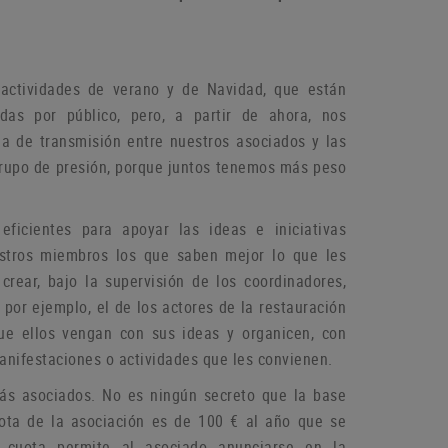
actividades de verano y de Navidad, que están
das por público, pero, a partir de ahora, nos
a de transmisión entre nuestros asociados y las
grupo de
presión, porque juntos tenemos más peso
icientes para apoyar las ideas e iniciativas
estros miembros los que saben mejor lo que les
rear, bajo la supervisión de los coordinadores,
por ejemplo, el de los actores de la restauración
que ellos vengan con sus ideas y organicen, con
manifestaciones o
actividades que les convienen.
más asociados.
No es ningún secreto que la base
ota de la asociación es de 100 € al año que se
 cuota permite al asociado anunciarse en la