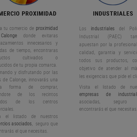
MERCIO PROXIMIDAD
INDUSTRIALES
a tu comercio de
proximidad
Los
industriales
del Poli
Calonge
donde evitaras
Industrial (PAEC) tam
lazamientos innecesarios y
apuestan por la profesional
idas de tiempo, encontraras
calidad, garantia y servic
ductos cultivados o
todos sus productos, c
ucidos de tu propia comarca.
objetivo de atender al m
nando y disfrutando por las
les exigencias que pide el cl
es de Calonge, innovarás una
va forma de comprar,
Visita el listado de nue
jándote de los recintos
empresas de industrial
rados de los centros
asociadas, seguro
rciales.
encontrarás el que necesitas
ta el listado de nuestros
rcios asociados
, seguro que
trarás el que necesitas.