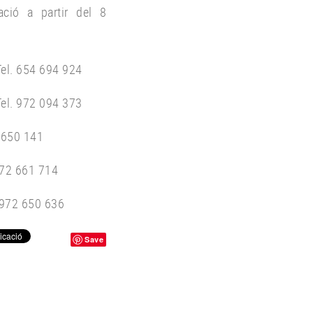
ació a partir del 8
l. 654 694 924
l. 972 094 373
 650 141
72 661 714
 972 650 636
Save