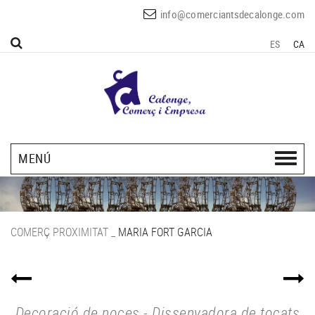
info@comerciantsdecalonge.com
ES
CA
MENÚ
COMERÇ PROXIMITAT
_
MARIA FORT GARCIA
Decoració de noces - Dissenyadora de tocats