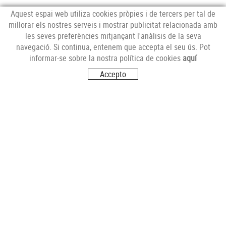
Aquest espai web utiliza cookies pròpies i de tercers per tal de
millorar els nostres serveis i mostrar publicitat relacionada amb
les seves preferències mitjançant l'anàlisis de la seva
NEWSLETTER
navegació. Si continua, entenem que accepta el seu ús. Pot
informar-se sobre la nostra política de cookies
aquí
Accepto
SEGUEIX-NOS
VISITA'NS
Carrer del Futur, s/n
17251 CALONGE (Girona)
CONTACTA'NS